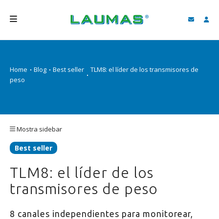
EMPRESA
Home
Blog
Best seller
TLM8: el líder de los transmisores de
PRODUCTOS
peso
SERVICIOS
ASISTENCIA Y DESCARGAS
Mostra sidebar
VIDEO
Best seller
BLOG
TLM8: el líder de los
NEWS
transmisores de peso
BUSCAR
8 canales independientes para monitorear,
ESPAÑOL