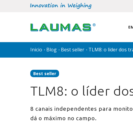
E
Inicio
Blog
Best seller
TLM8: o líder dos t
Best seller
TLM8: o líder do
8 canais independentes para monitor
dá o máximo no campo.