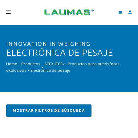
EMPRESA
INNOVATION IN WEIGHING
PRODUCTOS
ELECTRÓNICA DE PESAJE
SERVICIOS
Home
Productos
ATEX-IECEx - Productos para atmósferas
ASISTENCIA Y DESCARGAS
explosivas
Electrónica de pesaje
VIDEO
BLOG
NEWS
MOSTRAR FILTROS DE BÚSQUEDA
BUSCAR
ESPAÑOL