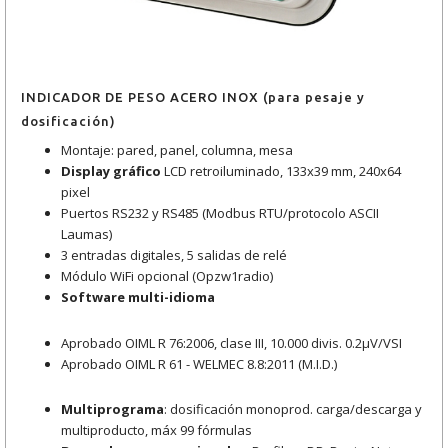
INDICADOR DE PESO ACERO INOX (para pesaje y
dosificación)
Montaje: pared, panel, columna, mesa
Display gráfico
LCD retroiluminado, 133x39 mm, 240x64
pixel
Puertos RS232 y RS485 (Modbus RTU/protocolo ASCII
Laumas)
3 entradas digitales, 5 salidas de relé
Módulo WiFi opcional (Opzw1radio)
Software multi-idioma
Aprobado OIML R 76:2006, clase III, 10.000 divis. 0.2μV/VSI
Aprobado OIML R 61 - WELMEC 8.8:2011 (M.I.D.)
Multiprograma
: dosificación monoprod. carga/descarga y
multiproducto, máx 99 fórmulas