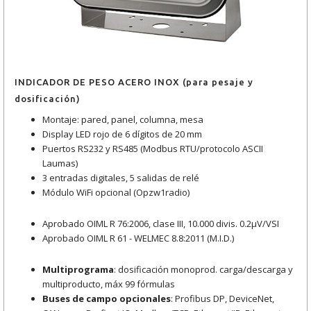
INDICADOR DE PESO ACERO INOX (para pesaje y
dosificación)
Montaje: pared, panel, columna, mesa
Display LED rojo de 6 dígitos de 20 mm
Puertos RS232 y RS485 (Modbus RTU/protocolo ASCII
Laumas)
3 entradas digitales, 5 salidas de relé
Módulo WiFi opcional (Opzw1radio)
Aprobado OIML R 76:2006, clase III, 10.000 divis. 0.2μV/VSI
Aprobado OIML R 61 - WELMEC 8.8:2011 (M.I.D.)
Multiprograma
: dosificación monoprod. carga/descarga y
multiproducto, máx 99 fórmulas
Buses de campo opcionales
: Profibus DP, DeviceNet,