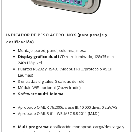
INDICADOR DE PESO ACERO INOX (para pesaje y
dosificación)
Montaje: pared, panel, columna, mesa
Display gráfico dual
LCD retroiluminado, 128x75 mm,
240x128 pixel
Puertos RS232 y RS485 (Modbus RTU/protocolo ASCII
Laumas)
3 entradas digitales, 5 salidas de relé
Módulo WiFi opcional (Opzw1radio)
Software multi-idioma
Aprobado OIML R 76:2006, clase III, 10.000 divis. 0.2μV/VSI
Aprobado OIML R 61 - WELMEC 8.8:2011 (M.I.D.)
Multiprograma
: dosificación monoprod. carga/descarga y