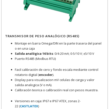
TRANSMISOR DE PESO ANALÓGICO (RS485)
Montaje en barra Omega/DIN en la parte trasera del panel
o en una caja
Salida analógica 16 bits
: 0/4-20 mA; 0-5/10 V; ±5/10 V
Puerto RS485 (Modbus RTU)
Facil calibración de cero y fondo escala mediante control
rotatorio digital (
encoder
).
Display para visualizacion mV celulas de carga y valor
salida analogica (V o mA).
Calibración teorica o calibración real con pesos muestra.
Versiones en caja: IP67 e IP67 ATEX, zonas 2-
22 (
CASTLATEX
)