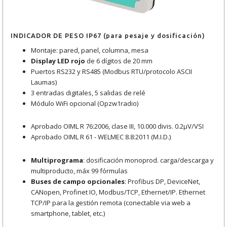
INDICADOR DE PESO IP67 (para pesaje y dosificación)
Montaje: pared, panel, columna, mesa
Display LED rojo
de 6 dígitos de 20 mm
Puertos RS232 y RS485 (Modbus RTU/protocolo ASCII
Laumas)
3 entradas digitales, 5 salidas de relé
Módulo WiFi opcional (Opzw1radio)
Aprobado OIML R 76:2006, clase III, 10.000 divis. 0.2μV/VSI
Aprobado OIML R 61 - WELMEC 8.8:2011 (M.I.D.)
Multiprograma
: dosificación monoprod. carga/descarga y
multiproducto, máx 99 fórmulas
Buses de campo opcionales
: Profibus DP, DeviceNet,
CANopen, Profinet IO, Modbus/TCP, Ethernet/IP. Ethernet
TCP/IP para la gestión remota (conectable via web a
smartphone, tablet, etc.)