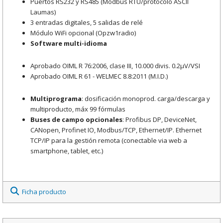
Puertos RS232 y RS485 (Modbus RTU/protocolo ASCII
Laumas)
3 entradas digitales, 5 salidas de relé
Módulo WiFi opcional (Opzw1radio)
Software multi-idioma
Aprobado OIML R 76:2006, clase III, 10.000 divis. 0.2μV/VSI
Aprobado OIML R 61 - WELMEC 8.8:2011 (M.I.D.)
Multiprograma
: dosificación monoprod. carga/descarga y
multiproducto, máx 99 fórmulas
Buses de campo opcionales
: Profibus DP, DeviceNet,
CANopen, Profinet IO, Modbus/TCP, Ethernet/IP. Ethernet
TCP/IP para la gestión remota (conectable via web a
smartphone, tablet, etc.)
Ficha producto