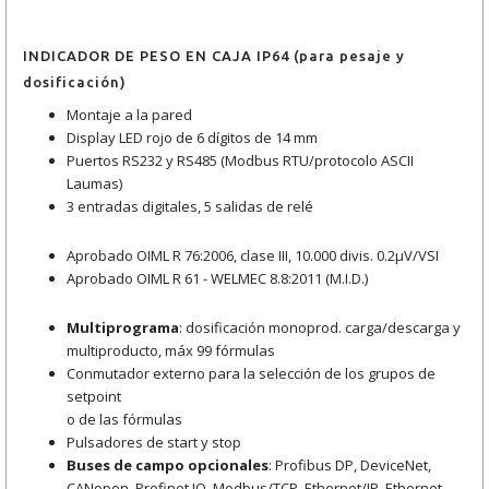
INDICADOR DE PESO EN CAJA IP64 (para pesaje y
dosificación)
Montaje a la pared
Display LED rojo de 6 dígitos de 14 mm
Puertos RS232 y RS485 (Modbus RTU/protocolo ASCII
Laumas)
3 entradas digitales, 5 salidas de relé
Aprobado OIML R 76:2006, clase III, 10.000 divis. 0.2μV/VSI
Aprobado OIML R 61 - WELMEC 8.8:2011 (M.I.D.)
Multiprograma
: dosificación monoprod. carga/descarga y
multiproducto, máx 99 fórmulas
Conmutador externo para la selección de los grupos de
setpoint
o de las fórmulas
Pulsadores de start y stop
Buses de campo opcionales
: Profibus DP, DeviceNet,
CANopen, Profinet IO, Modbus/TCP, Ethernet/IP. Ethernet