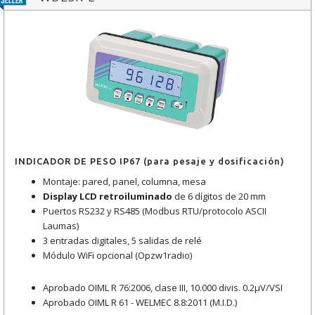
INDICADOR DE PESO IP67 (para pesaje y dosificación)
Montaje: pared, panel, columna, mesa
Display LCD retroiluminado
de 6 dígitos de 20 mm
Puertos RS232 y RS485 (Modbus RTU/protocolo ASCII
Laumas)
3 entradas digitales, 5 salidas de relé
Módulo WiFi opcional (Opzw1radio)
Aprobado OIML R 76:2006, clase III, 10.000 divis. 0.2μV/VSI
Aprobado OIML R 61 - WELMEC 8.8:2011 (M.I.D.)