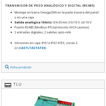
TRANSMISOR DE PESO ANALÓGICO Y DIGITAL (RS485)
Montaje en barra Omega/DIN en la parte trasera del panel
o en una caja
Salida analógica 16 bits
: 0/4-20 mA; 0-5/10 V; ±5/10 V
Puerto RS485 (Modbus RTU/protocolo ASCII Laumas)
2 entradas digitales, 2 salidas opto-relé
Versiones en caja: IP67 e IP67 ATEX, zonas 2-
22 (
CASTLTASTATEX
)
Ficha producto
TLU