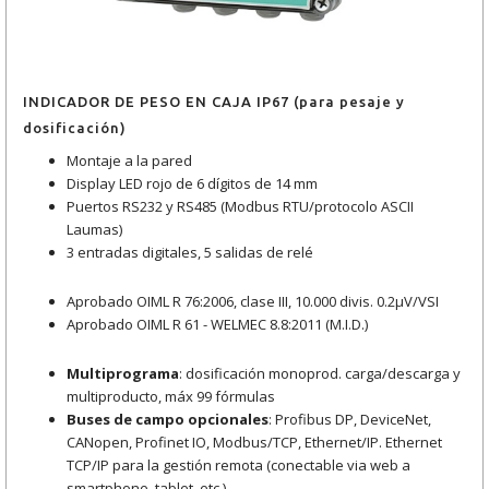
INDICADOR DE PESO EN CAJA IP67 (para pesaje y
dosificación)
Montaje a la pared
Display LED rojo de 6 dígitos de 14 mm
Puertos RS232 y RS485 (Modbus RTU/protocolo ASCII
Laumas)
3 entradas digitales, 5 salidas de relé
Aprobado OIML R 76:2006, clase III, 10.000 divis. 0.2μV/VSI
Aprobado OIML R 61 - WELMEC 8.8:2011 (M.I.D.)
Multiprograma
: dosificación monoprod. carga/descarga y
multiproducto, máx 99 fórmulas
Buses de campo opcionales
: Profibus DP, DeviceNet,
CANopen, Profinet IO, Modbus/TCP, Ethernet/IP. Ethernet
TCP/IP para la gestión remota (conectable via web a
smartphone, tablet, etc.)