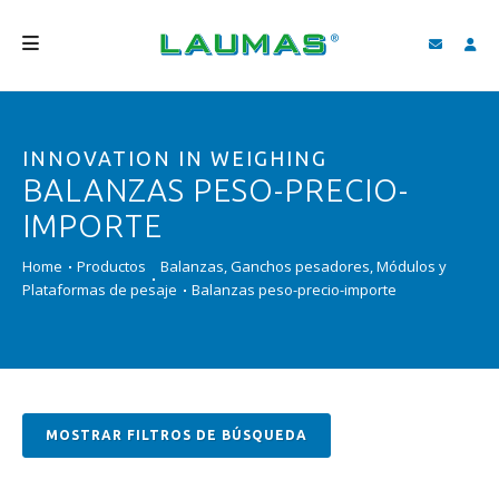
EMPRESA
INNOVATION IN WEIGHING
PRODUCTOS
BALANZAS PESO-PRECIO-
SERVICIOS
IMPORTE
ASISTENCIA Y DESCARGAS
Home
Productos
Balanzas, Ganchos pesadores, Módulos y
Plataformas de pesaje
Balanzas peso-precio-importe
VIDEO
BLOG
NEWS
MOSTRAR FILTROS DE BÚSQUEDA
BUSCAR
ESPAÑOL