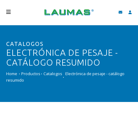
EMPRESA
CATALOGOS
PRODUCTOS
ELECTRÓNICA DE PESAJE -
SERVICIOS
CATÁLOGO RESUMIDO
ASISTENCIA Y DESCARGAS
Home
Productos
Catalogos
Electrónica de pesaje - catálogo
resumido
VIDEO
BLOG
NEWS
BUSCAR
ESPAÑOL