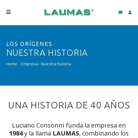
EMPRESA
LOS ORÍGENES
PRODUCTOS
NUESTRA HISTORIA
SERVICIOS
Home
Empresa
Nuestra historia
ASISTENCIA Y DESCARGAS
VIDEO
BLOG
UNA HISTORIA DE 40 AÑOS
NEWS
BUSCAR
Luciano Consonni funda la empresa en
1984
y la llama
LAUMAS
, combinando los
ESPAÑOL