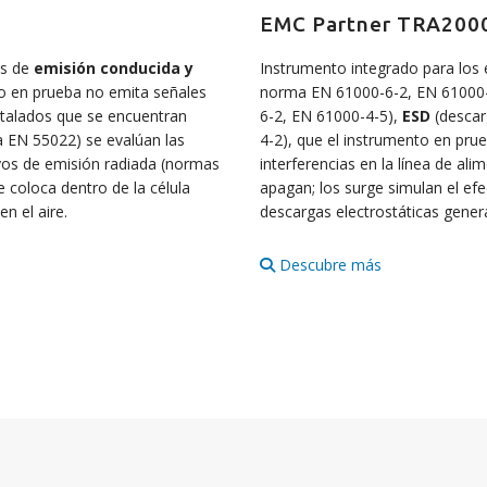
EMC Partner TRA200
os de
emisión conducida y
Instrumento integrado para los
to en prueba no emita señales
norma EN 61000-6-2, EN 61000
stalados que se encuentran
6-2, EN 61000-4-5),
ESD
(descar
a EN 55022) se evalúan las
4-2), que el instrumento en prue
ayos de emisión radiada (normas
interferencias en la línea de al
 coloca dentro de la célula
apagan; los surge simulan el efe
n el aire.
descargas electrostáticas gener
Descubre más