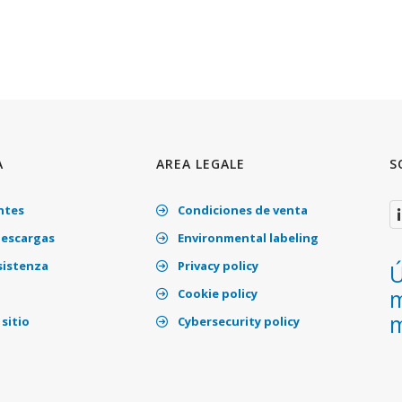
A
AREA LEGALE
S
ntes
Condiciones de venta
descargas
Environmental labeling
sistenza
Privacy policy
Ú
m
Cookie policy
m
sitio
Cybersecurity policy