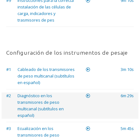
#9
Instrucciones para la correcta
9m 10s
instalación de las células de
carga, indicadores y
trasmisores de pes
Configuración de los instrumentos de pesaje
#1
Cableado de los transmisores
3m 10s
de peso multicanal (subtítulos
en español)
#2
Diagnóstico en los
6m 29s
transmisores de peso
multicanal (subtítulos en
español)
#3
Ecualización en los
5m 45s
transmisores de peso