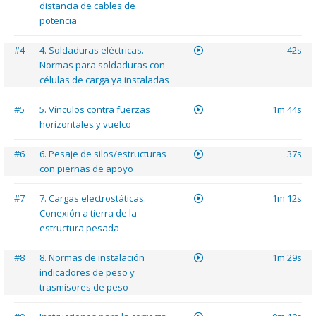
distancia de cables de
potencia
#4
4. Soldaduras eléctricas.
42s
Normas para soldaduras con
células de carga ya instaladas
#5
5. Vínculos contra fuerzas
1m 44s
horizontales y vuelco
#6
6. Pesaje de silos/estructuras
37s
con piernas de apoyo
#7
7. Cargas electrostáticas.
1m 12s
Conexión a tierra de la
estructura pesada
#8
8. Normas de instalación
1m 29s
indicadores de peso y
trasmisores de peso