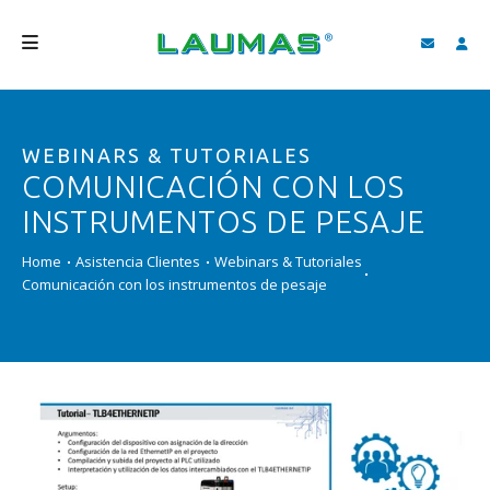
EMPRESA
WEBINARS & TUTORIALES
PRODUCTOS
COMUNICACIÓN CON LOS
SERVICIOS
INSTRUMENTOS DE PESAJE
ASISTENCIA Y DESCARGAS
Home
Asistencia Clientes
Webinars & Tutoriales
Comunicación con los instrumentos de pesaje
VIDEO
BLOG
NEWS
BUSCAR
ESPAÑOL