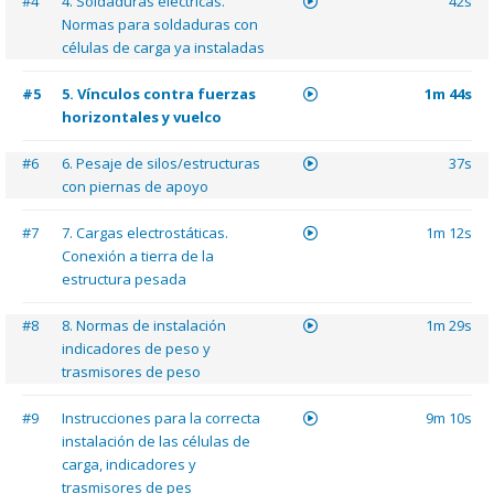
#4
4. Soldaduras eléctricas.
42s
Normas para soldaduras con
células de carga ya instaladas
#5
5. Vínculos contra fuerzas
1m 44s
horizontales y vuelco
#6
6. Pesaje de silos/estructuras
37s
con piernas de apoyo
#7
7. Cargas electrostáticas.
1m 12s
Conexión a tierra de la
estructura pesada
#8
8. Normas de instalación
1m 29s
indicadores de peso y
trasmisores de peso
#9
Instrucciones para la correcta
9m 10s
instalación de las células de
carga, indicadores y
trasmisores de pes