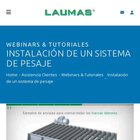
EMPRESA
WEBINARS & TUTORIALES
PRODUCTOS
INSTALACIÓN DE UN SISTEMA
SERVICIOS
DE PESAJE
ASISTENCIA Y DESCARGAS
Home
Asistencia Clientes
Webinars & Tutoriales
Instalación
de un sistema de pesaje
VIDEO
BLOG
NEWS
BUSCAR
ESPAÑOL