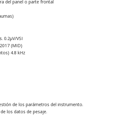
a del panel o parte frontal
Laumas)
s. 0.2μV/VSI
2017 (MID)
ntos) 4.8 kHz
gestión de los parámetros del instrumento.
de los datos de pesaje.