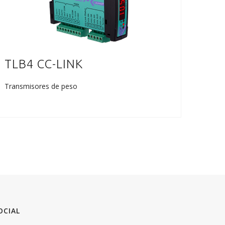
TLB4 CC-LINK
TLB
Transmisores de peso
Trans
OCIAL