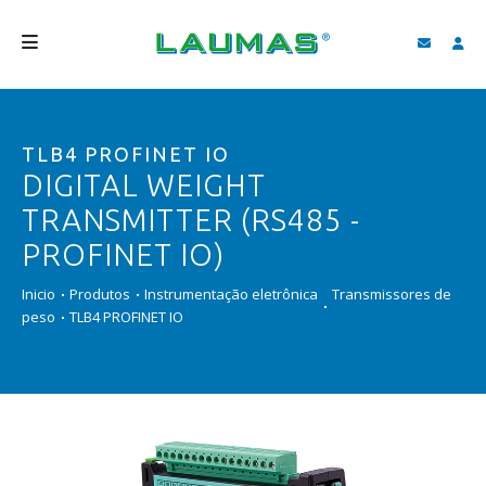
EMPRESA
TLB4 PROFINET IO
PRODUTOS
DIGITAL WEIGHT
SERVIÇOS
TRANSMITTER (RS485 -
ASSISTÊNCIA E DOWNLOAD
PROFINET IO)
VIDEOS
Inicio
Produtos
Instrumentação eletrônica
Transmissores de
peso
TLB4 PROFINET IO
BLOG
NOVIDADES
FIND
PORTUGUÊS