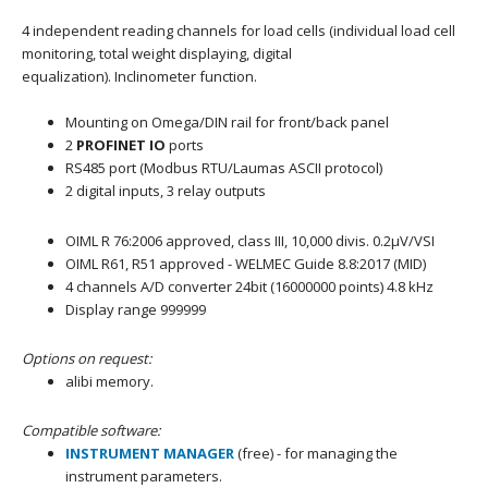
4 independent reading channels for load cells (individual load cell
monitoring, total weight displaying, digital
equalization). Inclinometer function.
Mounting on Omega/DIN rail for front/back panel
2
PROFINET IO
ports
RS485 port (Modbus RTU/Laumas ASCII protocol)
2 digital inputs, 3 relay outputs
OIML R 76:2006 approved, class III, 10,000 divis. 0.2μV/VSI
OIML R61, R51 approved - WELMEC Guide 8.8:2017 (MID)
4 channels A/D converter 24bit (16000000 points) 4.8 kHz
Display range 999999
Options on request:
alibi memory.
Compatible software:
INSTRUMENT MANAGER
(free) -
for managing the
instrument parameters.