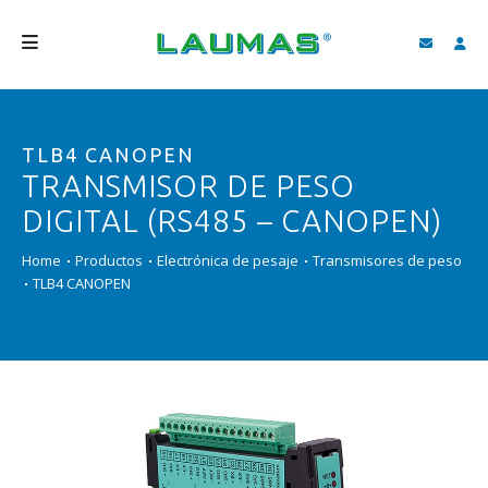
EMPRESA
TLB4 CANOPEN
PRODUCTOS
TRANSMISOR DE PESO
SERVICIOS
DIGITAL (RS485 – CANOPEN)
ASISTENCIA Y DESCARGAS
Home
Productos
Electrónica de pesaje
Transmisores de peso
TLB4 CANOPEN
VIDEO
BLOG
NEWS
BUSCAR
ESPAÑOL