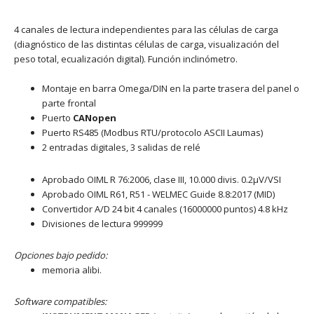
4 canales de lectura independientes para las células de carga
(diagnóstico de las distintas células de carga, visualización del
peso total, ecualización digital). Función inclinómetro.
Montaje en barra Omega/DIN en la parte trasera del panel o
parte frontal
Puerto
CANopen
Puerto RS485 (Modbus RTU/protocolo ASCII Laumas)
2 entradas digitales, 3 salidas de relé
Aprobado OIML R 76:2006, clase III, 10.000 divis. 0.2μV/VSI
Aprobado OIML R61, R51 - WELMEC Guide 8.8:2017 (MID)
Convertidor A/D 24 bit 4 canales (16000000 puntos) 4.8 kHz
Divisiones de lectura 999999
Opciones bajo pedido:
memoria alibi.
Software compatibles: