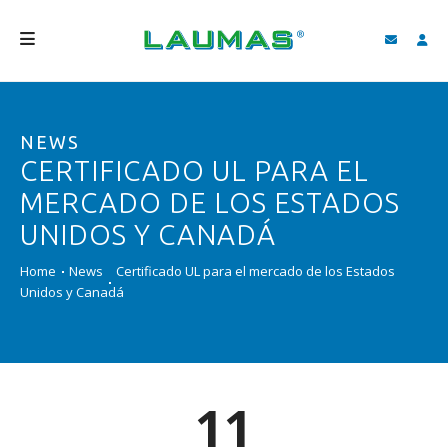
EMPRESA
NEWS
PRODUCTOS
CERTIFICADO UL PARA EL
SERVICIOS
MERCADO DE LOS ESTADOS
ASISTENCIA Y DESCARGAS
UNIDOS Y CANADÁ
VIDEO
Home
News
Certificado UL para el mercado de los Estados
Unidos y Canadá
BLOG
NEWS
BUSCAR
11
ESPAÑOL