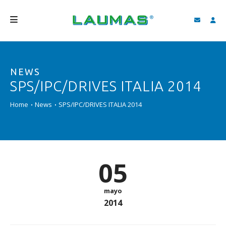
EMPRESA
NEWS
PRODUCTOS
SPS/IPC/DRIVES ITALIA 2014
SERVICIOS
Home
News
SPS/IPC/DRIVES ITALIA 2014
ASISTENCIA Y DESCARGAS
VIDEO
BLOG
05
NEWS
mayo
BUSCAR
2014
ESPAÑOL