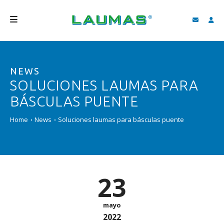
EMPRESA
NEWS
PRODUCTOS
SOLUCIONES LAUMAS PARA
SERVICIOS
BÁSCULAS PUENTE
ASISTENCIA Y DESCARGAS
Home
News
Soluciones laumas para básculas puente
VIDEO
BLOG
23
NEWS
BUSCAR
mayo
2022
ESPAÑOL