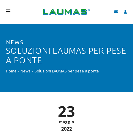
AZIENDA
NEWS
PRODOTTI
SOLUZIONI LAUMAS PER PESE
SERVIZI
A PONTE
ASSISTENZA E DOWNLOAD
Home
News
Soluzioni LAUMAS per pese a ponte
VIDEO
BLOG
23
NEWS
CERCA
maggio
2022
ITALIANO