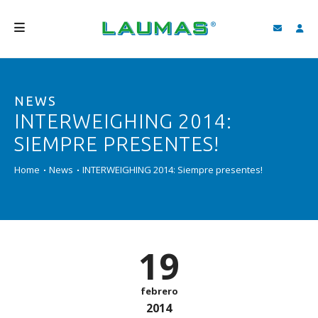
EMPRESA
NEWS
PRODUCTOS
INTERWEIGHING 2014:
SERVICIOS
SIEMPRE PRESENTES!
ASISTENCIA Y DESCARGAS
Home
News
INTERWEIGHING 2014: Siempre presentes!
VIDEO
BLOG
19
NEWS
BUSCAR
febrero
2014
ESPAÑOL