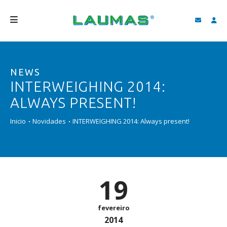
EMPRESA
NEWS
PRODUTOS
INTERWEIGHING 2014:
SERVIÇOS
ALWAYS PRESENT!
ASSISTÊNCIA E DOWNLOAD
Inicio
Novidades
INTERWEIGHING 2014: Always present!
VIDEOS
BLOG
19
NOVIDADES
FIND
fevereiro
2014
PORTUGUÊS