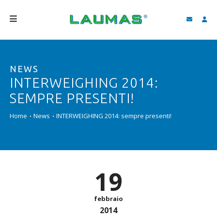
AZIENDA
NEWS
PRODOTTI
INTERWEIGHING 2014:
SERVIZI
SEMPRE PRESENTI!
ASSISTENZA E DOWNLOAD
Home
News
INTERWEIGHING 2014: sempre presenti!
VIDEO
BLOG
19
NEWS
CERCA
febbraio
2014
ITALIANO