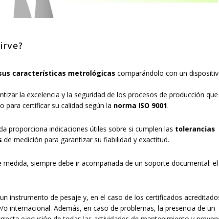
sirve?
sus características metrológicas
comparándolo con un dispositiv
tizar la excelencia y la seguridad de los procesos de producción que
o para certificar su calidad según la
norma ISO 9001
.
da proporciona indicaciones útiles sobre si cumplen las
tolerancias
s
de medición para garantizar su fiabilidad y exactitud.
 de medida, siempre debe ir acompañada de un soporte documental: el
 un instrumento de pesaje y, en el caso de los certificados acreditado
y/o internacional. Además, en caso de problemas, la presencia de un
orrecta ejecución de todas las actividades de mantenimiento y preven