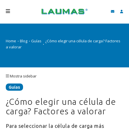
EMPRESA
Home
Blog
Guías
¿Cómo elegir una célula de carga? Factores
PRODUCTOS
a valorar
SERVICIOS
ASISTENCIA Y DESCARGAS
Mostra sidebar
VIDEO
Guías
BLOG
¿Cómo elegir una célula de
NEWS
carga? Factores a valorar
BUSCAR
Para seleccionar la célula de carga más
ESPAÑOL