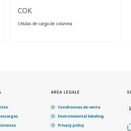
COK
Células de carga de columna
A
AREA LEGALE
S
ntes
Condiciones de venta
descargas
Environmental labeling
sistenza
Privacy policy
Ú