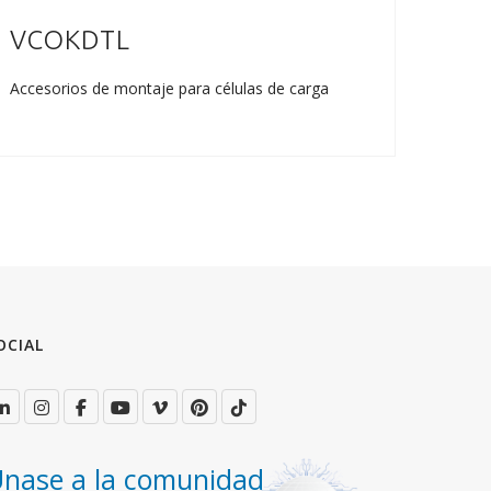
VCOKDTL
CO
Accesorios de montaje para células de carga
Célula
OCIAL
nase a la comunidad