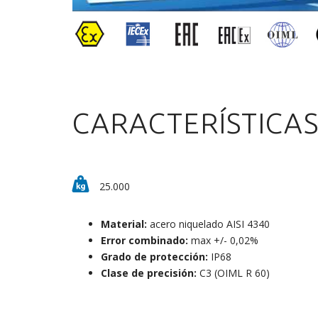
CARACTERÍSTICA
25.000
Material:
acero niquelado AISI 4340
Error combinado:
max +/- 0,02%
Grado de protección:
IP68
Clase de precisión:
C3 (OIML R 60)