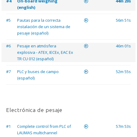
#4
On-board weighing
44m 20s
(english)
#5
Pautas para la correcta
56m 51s
instalación de un sistema de
pesaje (español)
#6
Pesaje en atmósfera
46m 01s
explosiva - ATEX, IECEx, EAC Ex
TR CU 012 (español)
#7
PLC y buses de campo
52m 55s
(español)
Electrónica de pesaje
#1
Complete control from PLC of
57m 53s
LAUMAS multichannel