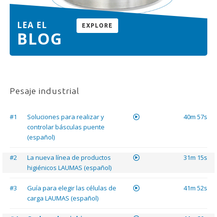
LEA EL
EXPLORE
BLOG
Pesaje industrial
#1
Soluciones para realizar y
40m 57s
controlar básculas puente
(español)
#2
La nueva línea de productos
31m 15s
higiénicos LAUMAS (español)
#3
Guía para elegir las células de
41m 52s
carga LAUMAS (español)