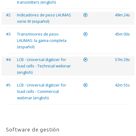
transmitters (english)
#2
Indicadores de peso LAUMAS
49m 24s
serie W (español)
#3
Transmisores de peso
45m 00s
LAUMAS: la gama completa
(español)
#4
LCB - Universal digitizer for
57m 29s
load cells - Technical webinar
(english)
#5
LCB - Universal digitizer for
42m 55s
load cells - Commercial
webinar (english)
Software de gestión