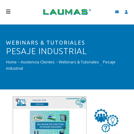
EMPRESA
WEBINARS & TUTORIALES
PRODUCTOS
PESAJE INDUSTRIAL
SERVICIOS
Home
Asistencia Clientes
Webinars & Tutoriales
Pesaje
ASISTENCIA Y DESCARGAS
industrial
VIDEO
BLOG
NEWS
BUSCAR
ESPAÑOL