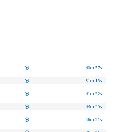
40m 57s
31m 15s
41m 52s
44m 20s
56m 51s