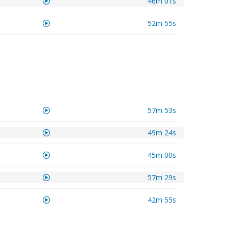
46m 01s
52m 55s
57m 53s
49m 24s
45m 00s
57m 29s
42m 55s