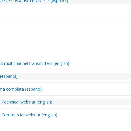
, IECEx, EAC Ex TR CU 012 (español)
multichannel transmitters (english)
(español)
ma completa (español)
 - Technical webinar (english)
s - Commercial webinar (english)