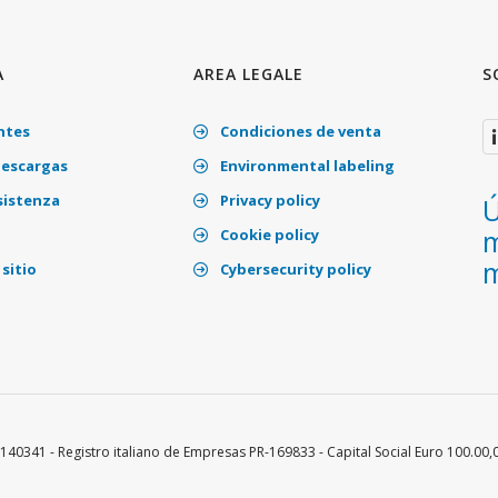
A
AREA LEGALE
S
ntes
Condiciones de venta
descargas
Environmental labeling
sistenza
Privacy policy
Ú
m
Cookie policy
m
sitio
Cybersecurity policy
140341 - Registro italiano de Empresas PR-169833 - Capital Social Euro 100.00,0