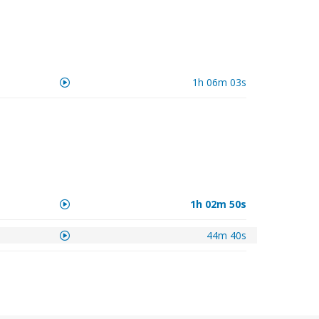
1h 06m 03s
1h 02m 50s
44m 40s