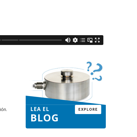
LEA EL
ión.
EXPLORE
BLOG