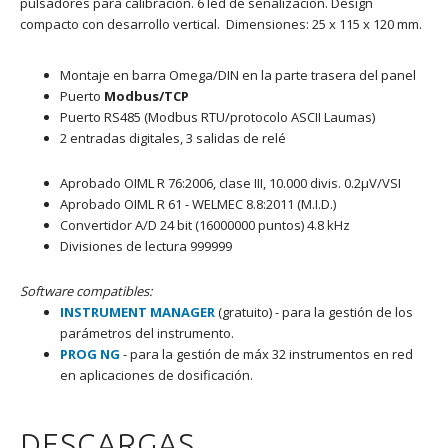
pulsadores para calibración. 6 led de señalizacion. Design
compacto con desarrollo vertical. Dimensiones: 25 x 115 x 120 mm.
Montaje en barra Omega/DIN en la parte trasera del panel
Puerto
Modbus/TCP
Puerto RS485 (Modbus RTU/protocolo ASCII Laumas)
2 entradas digitales, 3 salidas de relé
Aprobado OIML R 76:2006, clase III, 10.000 divis. 0.2μV/VSI
Aprobado OIML R 61 - WELMEC 8.8:2011 (M.I.D.)
Convertidor A/D 24 bit (16000000 puntos) 4.8 kHz
Divisiones de lectura 999999
Software compatibles:
INSTRUMENT MANAGER
(gratuito) - para la gestión de los
parámetros del instrumento.
PROG NG
- para la gestión de máx 32 instrumentos en red
en aplicaciones de dosificación.
DESCARGAS