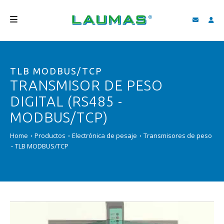
EMPRESA
TLB MODBUS/TCP
PRODUCTOS
TRANSMISOR DE PESO
SERVICIOS
DIGITAL (RS485 -
ASISTENCIA Y DESCARGAS
MODBUS/TCP)
VIDEO
Home
Productos
Electrónica de pesaje
Transmisores de peso
TLB MODBUS/TCP
BLOG
NEWS
BUSCAR
ESPAÑOL