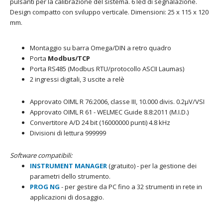
pulsanti per la calibrazione del sistema. 6 led di segnalazione.
Design compatto con sviluppo verticale. Dimensioni: 25 x 115 x 120
mm.
Montaggio su barra Omega/DIN a retro quadro
Porta
Modbus/TCP
Porta RS485 (Modbus RTU/protocollo ASCII Laumas)
2 ingressi digitali, 3 uscite a relè
Approvato OIML R 76:2006, classe III, 10.000 divis. 0.2μV/VSI
Approvato OIML R 61 - WELMEC Guide 8.8:2011 (M.I.D.)
Convertitore A/D 24 bit (16000000 punti) 4.8 kHz
Divisioni di lettura 999999
Software compatibili:
INSTRUMENT MANAGER
(gratuito) - per la gestione dei
parametri dello strumento.
PROG NG
-
per gestire da PC fino a 32 strumenti in rete in
applicazioni di dosaggio.