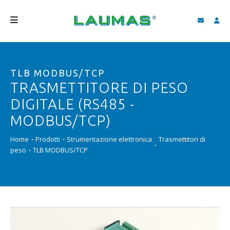
AZIENDA
TLB MODBUS/TCP
PRODOTTI
TRASMETTITORE DI PESO
SERVIZI
DIGITALE (RS485 -
ASSISTENZA E DOWNLOAD
MODBUS/TCP)
VIDEO
Home
Prodotti
Strumentazione elettronica
Trasmettitori di
peso
TLB MODBUS/TCP
BLOG
NEWS
CERCA
ITALIANO