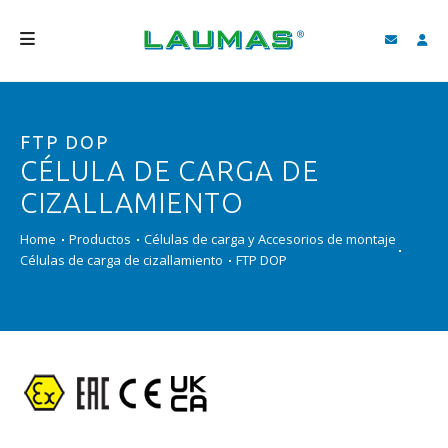
EMPRESA
FTP DOP
PRODUCTOS
CÉLULA DE CARGA DE
SERVICIOS
CIZALLAMIENTO
ASISTENCIA Y DESCARGAS
Home
Productos
Células de carga y Accesorios de montaje
Células de carga de cizallamiento
FTP DOP
VIDEO
BLOG
NEWS
BUSCAR
ESPAÑOL