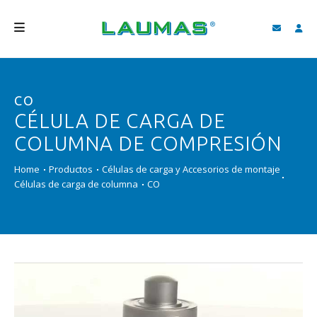
EMPRESA
CO
PRODUCTOS
CÉLULA DE CARGA DE
SERVICIOS
COLUMNA DE COMPRESIÓN
ASISTENCIA Y DESCARGAS
Home
Productos
Células de carga y Accesorios de montaje
Células de carga de columna
CO
VIDEO
BLOG
NEWS
BUSCAR
ESPAÑOL