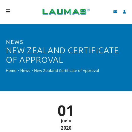
EMPRESA
NEWS
PRODUCTOS
NEW ZEALAND CERTIFICATE
SERVICIOS
OF APPROVAL
ASISTENCIA Y DESCARGAS
Home
News
New Zealand Certificate of Approval
VIDEO
BLOG
01
NEWS
BUSCAR
junio
2020
ESPAÑOL