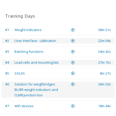
Training Days
#1
Weight indicators
38m 51s
#2
User interface - calibration
22m 04s
#3
Batching functions
54m 42s
#4
Load cells and mounting kits
27m 15s
#5
SOLAS
8m 27s
#6
Solution for weighbridges:
36m 20s
BL/BR weight indicators and
CLM8 junction box
#7
WiFi devices
18m 44s