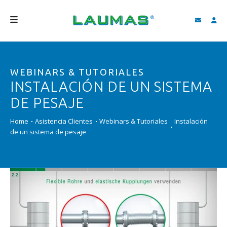
EMPRESA
WEBINARS & TUTORIALES
PRODUCTOS
INSTALACIÓN DE UN SISTEMA
SERVICIOS
DE PESAJE
ASISTENCIA Y DESCARGAS
Home
Asistencia Clientes
Webinars & Tutoriales
Instalación
de un sistema de pesaje
VIDEO
BLOG
NEWS
BUSCAR
ESPAÑOL