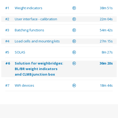
#1
Weight indicators
38m 51s
#2
User interface - calibration
22m 04s
#3
Batching functions
54m 42s
#4
Load cells and mounting kits
27m 15s
#5
SOLAS
8m 27s
#6
Solution for weighbridges:
36m 20s
BL/BR weight indicators
and CLM8 junction box
#7
WiFi devices
18m 44s