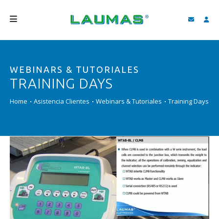
EMPRESA
WEBINARS & TUTORIALES
PRODUCTOS
TRAINING DAYS
SERVICIOS
Home
Asistencia Clientes
Webinars & Tutoriales
Training Days
ASISTENCIA Y DESCARGAS
VIDEO
BLOG
NEWS
BUSCAR
ESPAÑOL