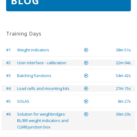
BLOG
Training Days
#1
Weight indicators
38m 51s
#2
User interface - calibration
22m 04s
#3
Batching functions
54m 42s
#4
Load cells and mounting kits
27m 15s
#5
SOLAS
8m 27s
#6
Solution for weighbridges:
36m 20s
BL/BR weight indicators and
CLM8 junction box