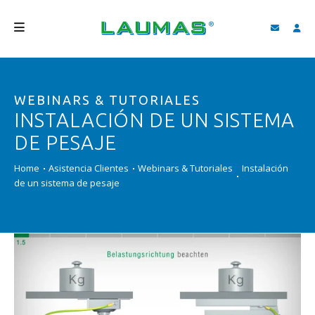
EMPRESA
WEBINARS & TUTORIALES
PRODUCTOS
INSTALACIÓN DE UN SISTEMA
SERVICIOS
DE PESAJE
ASISTENCIA Y DESCARGAS
Home
Asistencia Clientes
Webinars & Tutoriales
Instalación
de un sistema de pesaje
VIDEO
BLOG
NEWS
BUSCAR
ESPAÑOL