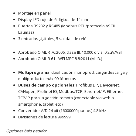
Montaje en panel
Display LED rojo de 6 dígitos de 14 mm
Puertos RS232 y RS485 (Modbus RTU/protocolo ASCII
Laumas)
3 entradas gigitales, 5 salidas de relé
Aprobado OIML R 76:2006, clase III, 10.000 divis. 0.2μV/VSI
Aprobado OIML R 61 - WELMEC 8.8:2011 (M.I.D.)
Multiprograma
: dosificación monoprod. carga/descarga y
multiproducto, máx 99 fórmulas
Buses de campo opcionales
: Profibus DP, DeviceNet,
CANopen, Profinet IO, Modbus/TCP, Ethernet/IP. Ethernet
TCP/IP para la gestión remota (conectable via web a
smartphone, tablet, etc.)
Convertidor A/D 24 bit (16000000 puntos) 4.8 kHz
Divisiones de lectura 999999
Opciones bajo pedido: