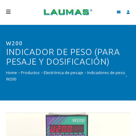
EMPRESA
W200
PRODUCTOS
INDICADOR DE PESO (PARA
SERVICIOS
PESAJE Y DOSIFICACIÓN)
ASISTENCIA Y DESCARGAS
Home
Productos
Electrónica de pesaje
Indicadores de peso
W200
VIDEO
BLOG
NEWS
BUSCAR
ESPAÑOL