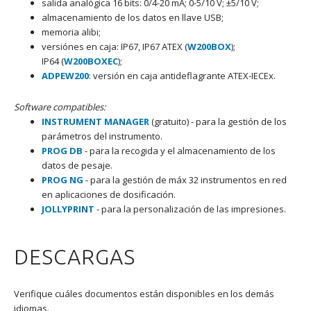
salida analógica 16 bits: 0/4-20 mA; 0-5/10 V; ±5/10 V;
almacenamiento de los datos en llave USB;
memoria alibi;
versiónes en caja: IP67, IP67 ATEX (
W200BOX
);
IP64 (
W200BOXEC
);
ADPEW200
: versión en caja antideflagrante ATEX-IECEx.
Software compatibles:
INSTRUMENT MANAGER
(gratuito) - para la gestión de los
parámetros del instrumento.
PROG DB
- para la recogida y el almacenamiento de los
datos de pesaje.
PROG NG
- para la gestión de máx 32 instrumentos en red
en aplicaciones de dosificación.
JOLLYPRINT
- para la personalización de las impresiones.
DESCARGAS
Verifique cuáles documentos están disponibles en los demás
idiomas.