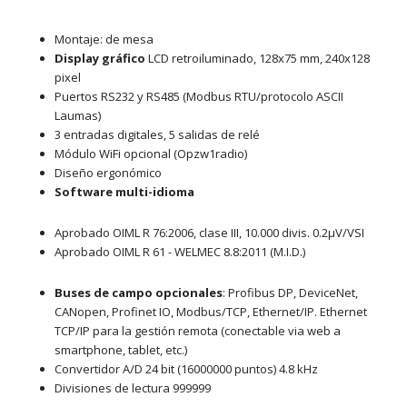
Montaje: de mesa
Display gráfico
LCD retroiluminado, 128x75 mm, 240x128
pixel
Puertos RS232 y RS485 (Modbus RTU/protocolo ASCII
Laumas)
3 entradas digitales, 5 salidas de relé
Módulo WiFi opcional (Opzw1radio)
Diseño ergonómico
Software multi-idioma
Aprobado OIML R 76:2006, clase III, 10.000 divis. 0.2μV/VSI
Aprobado OIML R 61 - WELMEC 8.8:2011 (M.I.D.)
Buses de campo opcionales
: Profibus DP, DeviceNet,
CANopen, Profinet IO, Modbus/TCP, Ethernet/IP. Ethernet
TCP/IP para la gestión remota (conectable via web a
smartphone, tablet, etc.)
Convertidor A/D 24 bit (16000000 puntos) 4.8 kHz
Divisiones de lectura 999999