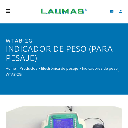
EMPRESA
WTAB-2G
PRODUCTOS
INDICADOR DE PESO (PARA
SERVICIOS
PESAJE)
ASISTENCIA Y DESCARGAS
Home
Productos
Electrónica de pesaje
Indicadores de peso
WTAB-2G
VIDEO
BLOG
NEWS
BUSCAR
ESPAÑOL