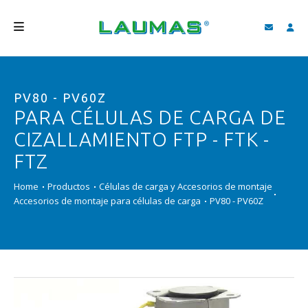
EMPRESA
PV80 - PV60Z
PRODUCTOS
PARA CÉLULAS DE CARGA DE
SERVICIOS
CIZALLAMIENTO FTP - FTK -
ASISTENCIA Y DESCARGAS
FTZ
VIDEO
Home
Productos
Células de carga y Accesorios de montaje
Accesorios de montaje para células de carga
PV80 - PV60Z
BLOG
NEWS
BUSCAR
ESPAÑOL