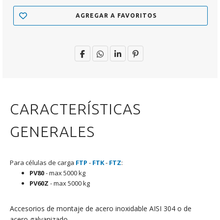
AGREGAR A FAVORITOS
CARACTERÍSTICAS
GENERALES
Para células de carga
FTP
-
FTK
-
FTZ
:
PV80
- max 5000 kg
PV60Z
- max 5000 kg
Accesorios de montaje de acero inoxidable AISI 304 o de
acero galvanizado.