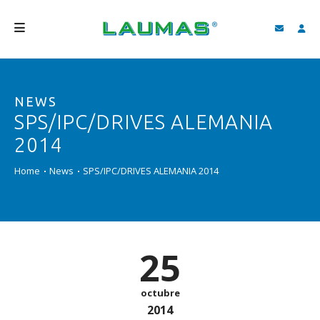
EMPRESA
NEWS
PRODUCTOS
SPS/IPC/DRIVES ALEMANIA
SERVICIOS
2014
ASISTENCIA Y DESCARGAS
Home
News
SPS/IPC/DRIVES ALEMANIA 2014
VIDEO
BLOG
25
NEWS
BUSCAR
octubre
2014
ESPAÑOL