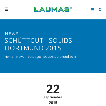
EMPRESA
NEWS
PRODUCTOS
SCHÜTTGUT - SOLIDS
SERVICIOS
DORTMUND 2015
ASISTENCIA Y DESCARGAS
Home
News
Schüttgut - SOLIDS Dortmund 2015
VIDEO
BLOG
22
NEWS
BUSCAR
septiembre
2015
ESPAÑOL