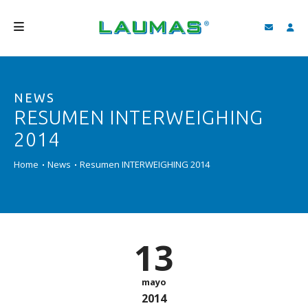
EMPRESA
NEWS
PRODUCTOS
RESUMEN INTERWEIGHING
SERVICIOS
2014
ASISTENCIA Y DESCARGAS
Home
News
Resumen INTERWEIGHING 2014
VIDEO
BLOG
13
NEWS
BUSCAR
mayo
2014
ESPAÑOL