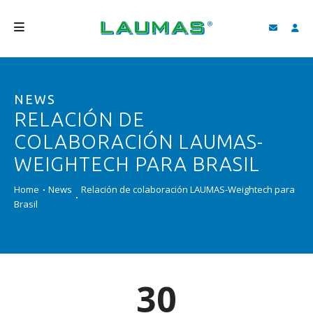
EMPRESA
NEWS
PRODUCTOS
RELACIÓN DE
SERVICIOS
COLABORACIÓN LAUMAS-
ASISTENCIA Y DESCARGAS
WEIGHTECH PARA BRASIL
VIDEO
Home
News
Relación de colaboración LAUMAS-Weightech para
Brasil
BLOG
NEWS
BUSCAR
30
ESPAÑOL