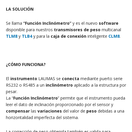
LA SOLUCIÓN
Se llama
“Función Inclinómetro”
y es el nuevo
software
disponible para nuestros
transmisores de peso
multicanal
TLM8
y
TLB4
y para la
caja de conexión
inteligente
CLM8
.
¿CÓMO FUNCIONA?
El
instrumento
LAUMAS se
conecta
mediante puerto serie
RS232 o RS485 a un
inclinómetro
aplicado a la estructura por
pesar.
La “
Función Inclinómetro
” permite que el instrumento pueda
leer el dato de inclinación proporcionado por el sensor y
compensar
las
variaciones
del valor de
peso
debidas a una
horizontalidad imperfecta del sistema.
La corrección de peso obtenida también es valida para