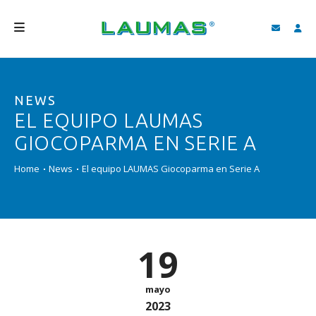
EMPRESA
NEWS
PRODUCTOS
EL EQUIPO LAUMAS
SERVICIOS
GIOCOPARMA EN SERIE A
ASISTENCIA Y DESCARGAS
Home
News
El equipo LAUMAS Giocoparma en Serie A
VIDEO
BLOG
19
NEWS
BUSCAR
mayo
2023
ESPAÑOL