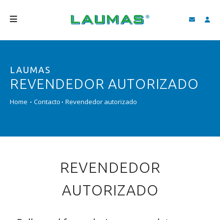
EMPRESA
LAUMAS
PRODUCTOS
REVENDEDOR AUTORIZADO
SERVICIOS
Home
Contacto
Revendedor autorizado
ASISTENCIA Y DESCARGAS
VIDEO
BLOG
REVENDEDOR
NEWS
AUTORIZADO
BUSCAR
ESPAÑOL