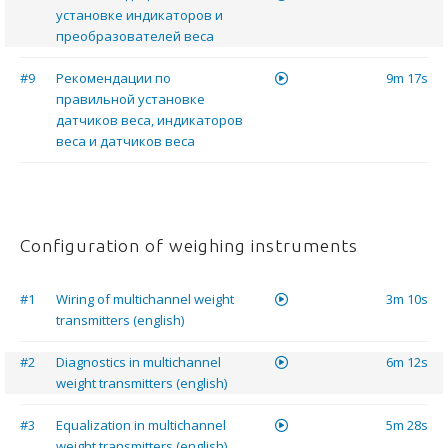
установке индикаторов и
преобразователей веса
#9
Рекомендации по
9m 17s
правильной установке
датчиков веса, индикаторов
веса и датчиков веса
Configuration of weighing instruments
#1
Wiring of multichannel weight
3m 10s
transmitters (english)
#2
Diagnostics in multichannel
6m 12s
weight transmitters (english)
#3
Equalization in multichannel
5m 28s
weight transmitters (english)