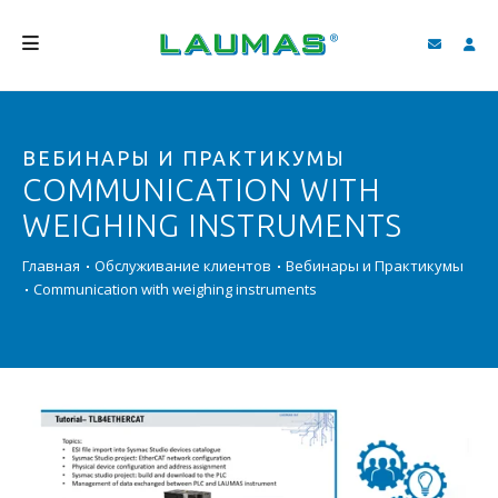
КОМПАНИЯ
ВЕБИНАРЫ И ПРАКТИКУМЫ
ПРОДУКЦИЯ
COMMUNICATION WITH
УСЛУГИ
WEIGHING INSTRUMENTS
СОДЕЙСТВИЕ И ЗАГРУЗКИ
Главная
Обслуживание клиентов
Вебинары и Практикумы
Communication with weighing instruments
ВИДЕО ГАЛЕРЕЯ
БЛОГ
НОВОСТИ
ПОИСК
PУССКИЙ