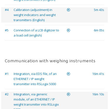
#4
Calibration (adjustment) in
5m 43s
weight indicators and weight
transmitters (English)
#5
Connection of a LCB digitizer to
6m 05s
a load cell (english)
Communication with weighing instruments
#1
Integration, via EDS file, of an
16m 41s
ETHERNET / IP weight
transmitter into RSLogix 5000
#2
Integration, via generic
16m 10s
module, of an ETHERNET / IP
weight transmitter into RSLogix