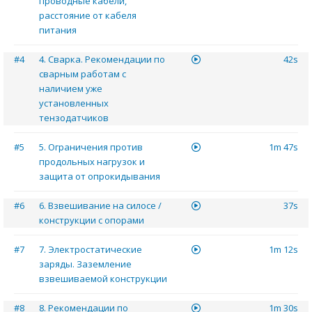
проводные кабели,
расстояние от кабеля
питания
#4
4. Сварка. Рекомендации по
42s
сварным работам с
наличием уже
установленных
тензодатчиков
#5
5. Ограничения против
1m 47s
продольных нагрузок и
защита от опрокидывания
#6
6. Взвешивание на силосе /
37s
конструкции с опорами
#7
7. Электростатические
1m 12s
заряды. Заземление
взвешиваемой конструкции
#8
8. Рекомендации по
1m 30s