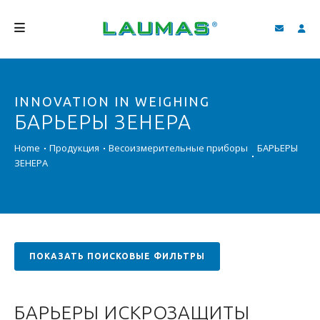
КОМПАНИЯ
INNOVATION IN WEIGHING
ПРОДУКЦИЯ
БАРЬЕРЫ ЗЕНЕРА
УСЛУГИ
Home
Продукция
Весоизмерительные приборы
БАРЬЕРЫ
СОДЕЙСТВИЕ И ЗАГРУЗКИ
ЗЕНЕРА
ВИДЕО ГАЛЕРЕЯ
БЛОГ
НОВОСТИ
ПОКАЗАТЬ ПОИСКОВЫЕ ФИЛЬТРЫ
ПОИСК
БАРЬЕРЫ ИСКРОЗАЩИТЫ
PУССКИЙ