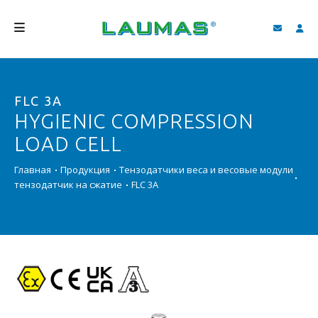
КОМПАНИЯ
FLC 3A
ПРОДУКЦИЯ
HYGIENIC COMPRESSION
УСЛУГИ
LOAD CELL
СОДЕЙСТВИЕ И ЗАГРУЗКИ
Главная
Продукция
Тензодатчики веса и весовые модули
тензодатчик на сжатие
FLC 3A
ВИДЕО ГАЛЕРЕЯ
БЛОГ
НОВОСТИ
ПОИСК
PУССКИЙ