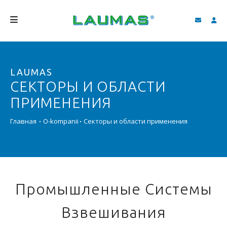
КОМПАНИЯ
LAUMAS
ПРОДУКЦИЯ
СЕКТОРЫ И ОБЛАСТИ
УСЛУГИ
ПРИМЕНЕНИЯ
СОДЕЙСТВИЕ И ЗАГРУЗКИ
Главная
O-kompanii
Секторы и области применения
ВИДЕО ГАЛЕРЕЯ
БЛОГ
НОВОСТИ
Промышленные Системы
ПОИСК
Взвешивания
PУССКИЙ