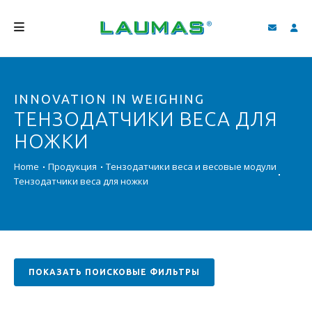
КОМПАНИЯ
INNOVATION IN WEIGHING
ПРОДУКЦИЯ
ТЕНЗОДАТЧИКИ ВЕСА ДЛЯ
УСЛУГИ
НОЖКИ
СОДЕЙСТВИЕ И ЗАГРУЗКИ
Home
Продукция
Тензодатчики веса и весовые модули
Тензодатчики веса для ножки
ВИДЕО ГАЛЕРЕЯ
БЛОГ
НОВОСТИ
ПОКАЗАТЬ ПОИСКОВЫЕ ФИЛЬТРЫ
ПОИСК
PУССКИЙ