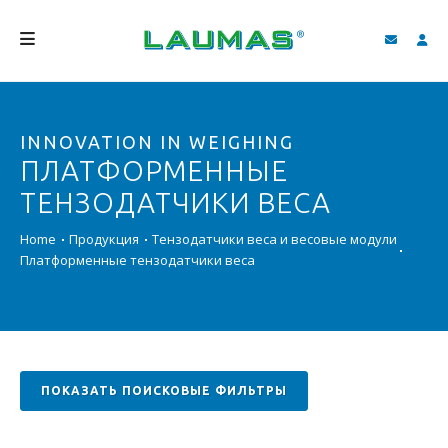
КОМПАНИЯ
INNOVATION IN WEIGHING
ПРОДУКЦИЯ
ПЛАТФОРМЕННЫЕ
УСЛУГИ
ТЕНЗОДАТЧИКИ ВЕСА
СОДЕЙСТВИЕ И ЗАГРУЗКИ
Home
Продукция
Тензодатчики веса и весовые модули
Платформенные тензодатчики веса
ВИДЕО ГАЛЕРЕЯ
БЛОГ
НОВОСТИ
ПОКАЗАТЬ ПОИСКОВЫЕ ФИЛЬТРЫ
ПОИСК
PУССКИЙ