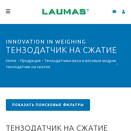
КОМПАНИЯ
INNOVATION IN WEIGHING
ПРОДУКЦИЯ
ТЕНЗОДАТЧИК НА СЖАТИЕ
УСЛУГИ
Home
Продукция
Тензодатчики веса и весовые модули
СОДЕЙСТВИЕ И ЗАГРУЗКИ
тензодатчик на сжатие
ВИДЕО ГАЛЕРЕЯ
БЛОГ
НОВОСТИ
ПОКАЗАТЬ ПОИСКОВЫЕ ФИЛЬТРЫ
ПОИСК
ТЕНЗОДАТЧИК НА СЖАТИЕ
PУССКИЙ